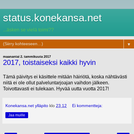
status.konekansa.net
...äsken se vielä toimi??
▼
maanantai 2. tammikuuta 2017
2017, toistaiseksi kaikki hyvin
Tämä päivitys ei käsittele mitään häiriötä, koska nähtävästi
niitä ei ole ollut palveluntarjoajan vaihdon jälkeen.
Toivottavasti ei tulekaan. Hyvää uutta vuotta 2017!
Konekansa.net ylläpito
klo
23.12
Ei kommentteja:
Jaa muille