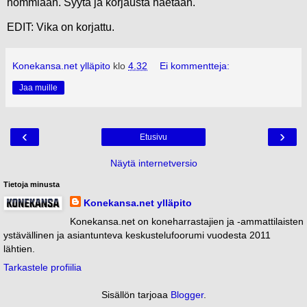
hommiaan. Syytä ja korjausta haetaan.
EDIT: Vika on korjattu.
Konekansa.net ylläpito
klo
4.32
Ei kommentteja:
Jaa muille
‹
›
Etusivu
Näytä internetversio
Tietoja minusta
Konekansa.net ylläpito
Konekansa.net on koneharrastajien ja -ammattilaisten
ystävällinen ja asiantunteva keskustelufoorumi vuodesta 2011
lähtien.
Tarkastele profiilia
Sisällön tarjoaa
Blogger
.