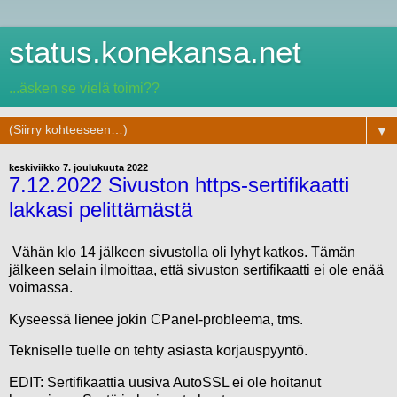
status.konekansa.net
...äsken se vielä toimi??
▼
keskiviikko 7. joulukuuta 2022
7.12.2022 Sivuston https-sertifikaatti
lakkasi pelittämästä
Vähän klo 14 jälkeen sivustolla oli lyhyt katkos. Tämän
jälkeen selain ilmoittaa, että sivuston sertifikaatti ei ole enää
voimassa.
Kyseessä lienee jokin CPanel-probleema, tms.
Tekniselle tuelle on tehty asiasta korjauspyyntö.
EDIT: Sertifikaattia uusiva AutoSSL ei ole hoitanut