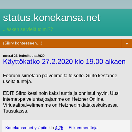
status.konekansa.net
...äsken se vielä toimi??
▼
torstai 27. helmikuuta 2020
Käyttökatko 27.2.2020 klo 19.00 alkaen
Foorumi siirretään palvelimelta toiselle. Siirto kestänee
useita tunteja.
EDIT: Siirto kesti noin kaksi tuntia ja onnistui hyvin. Uusi
internet-palveluntarjoajamme on Hetzner Online.
Virtuaalipalvelimemme on Hetzner:in datakeskuksessa
Tuusulassa.
Konekansa.net ylläpito
klo
4.25
Ei kommentteja: