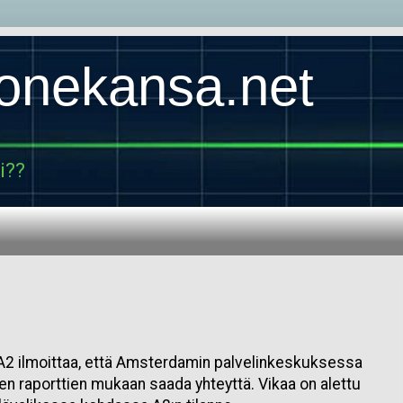
konekansa.net
i??
 A2 ilmoittaa, että Amsterdamin palvelinkeskuksessa
jien raporttien mukaan saada yhteyttä. Vikaa on alettu