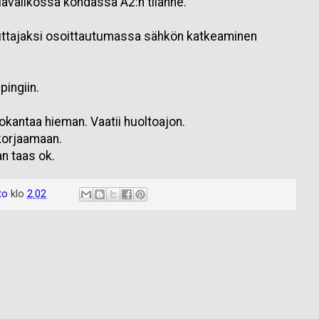
 ylävalikossa kohdassa A2:n tilanne.
uttajaksi osoittautumassa sähkön katkeaminen
pingiin.
tokantaa hieman. Vaatii huoltoajon.
 korjaamaan.
an taas ok.
to
klo
2.02