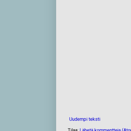
Uudempi teksti
Tilaa:
Lähetä kommentteja (At