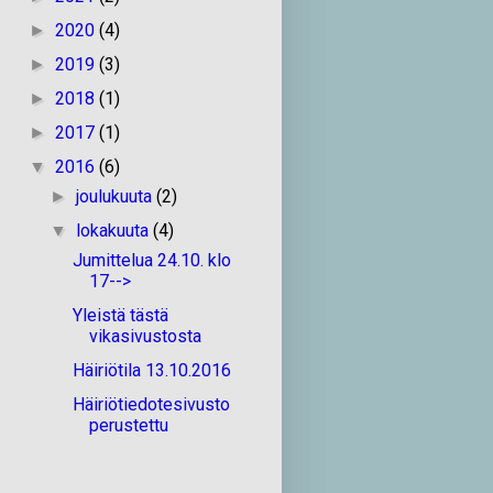
2020
(4)
►
2019
(3)
►
2018
(1)
►
2017
(1)
►
2016
(6)
▼
joulukuuta
(2)
►
lokakuuta
(4)
▼
Jumittelua 24.10. klo
17-->
Yleistä tästä
vikasivustosta
Häiriötila 13.10.2016
Häiriötiedotesivusto
perustettu