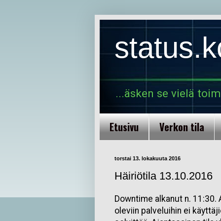
status.
...äsken se vielä toim
Etusivu
Verkon tila
torstai 13. lokakuuta 2016
Häiriötila 13.10.2016
Downtime alkanut n. 11:30.
oleviin palveluihin ei käyttä