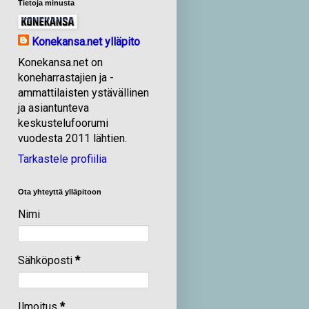
Tietoja minusta
Konekansa.net ylläpito
Konekansa.net on
koneharrastajien ja -
ammattilaisten ystävällinen
ja asiantunteva
keskustelufoorumi
vuodesta 2011 lähtien.
Tarkastele profiilia
Ota yhteyttä ylläpitoon
Nimi
Sähköposti
*
Ilmoitus
*