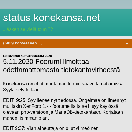
status.konekansa.net
...äsken se vielä toimi??
▼
keskiviikko 4. marraskuuta 2020
5.11.2020 Foorumi ilmoittaa
odottamattomasta tietokantavirheestä
Konekansa on ollut muutaman tunnin saavuttamattomissa.
Syytä selvitellään.
EDIT 9:25: Syy lienee nyt tiedossa. Ongelmaa on ilmennyt
muillakin XenForo 1.x - foorumeilla ja se liittyy käytössä
olevaan php-versioon ja MariaDB-tietokantaan. Korjataan
mahdollisimman pian.
EDIT 9:37: Vian aiheuttaja on ollut viimeöinen